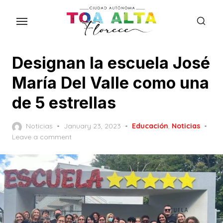
Skip
to
the
content
Designan la escuela José
María Del Valle como una
de 5 estrellas
Posted
Noticias
January 23, 2023
Educación
,
Noticias
on
Leave a comment