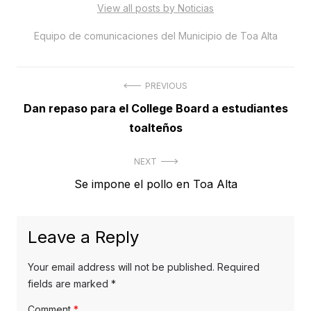
View all posts by Noticias
Equipo de comunicaciones del Municipio de Toa Alta
Post
PREVIOUS
Previous
Dan repaso para el College Board a estudiantes
navigation
post:
toalteños
NEXT
Next
Se impone el pollo en Toa Alta
post:
Leave a Reply
Your email address will not be published.
Required
fields are marked
*
Comment
*