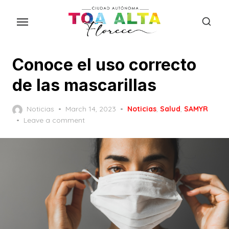
Skip
to
the
content
Conoce el uso correcto
de las mascarillas
Posted
Noticias
March 14, 2023
Noticias
,
Salud
,
SAMYR
on
Leave a comment