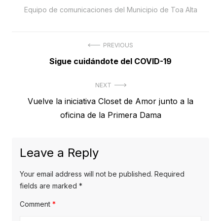
Equipo de comunicaciones del Municipio de Toa Alta
Post
PREVIOUS
Previous
Sigue cuidándote del COVID-19
navigation
post:
NEXT
Next
Vuelve la iniciativa Closet de Amor junto a la
post:
oficina de la Primera Dama
Leave a Reply
Your email address will not be published.
Required
fields are marked
*
Comment
*