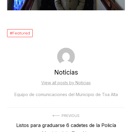
Featured
Noticias
View all posts by Noticias
Equipo de comunicaciones del Municipio de Toa Alta
Post
PREVIOUS
Previous
Listos para graduarse 6 cadetes de la Policía
navigation