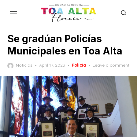
Skip
to
the
content
Se gradúan Policías
Municipales en Toa Alta
Posted
Noticias
April 17, 2023
Policia
Leave a comment
on