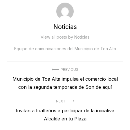
Noticias
View all posts by Noticias
Equipo de comunicaciones del Municipio de Toa Alta
Post
PREVIOUS
Previous
Municipio de Toa Alta impulsa el comercio local
navigation
post:
con la segunda temporada de Son de aquí
NEXT
Next
Invitan a toalteños a participar de la iniciativa
post:
Alcalde en tu Plaza