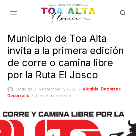
Skip
to
the
content
Municipio de Toa Alta
invita a la primera edición
de corre o camina libre
por la Ruta El Josco
Posted
Noticias
September 1, 2025
Alcalde
,
Deportes
,
on
Desarrollo
Leave a comment