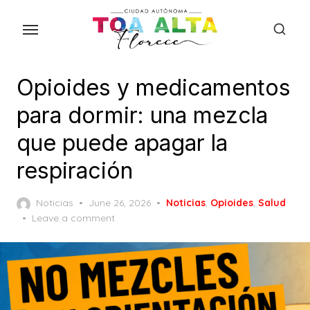
Skip
to
the
content
Opioides y medicamentos
para dormir: una mezcla
que puede apagar la
respiración
Posted
Noticias
June 26, 2026
Noticias
,
Opioides
,
Salud
on
Leave a comment