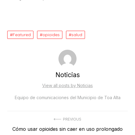
Featured
opioides
salud
Noticias
View all posts by Noticias
Equipo de comunicaciones del Municipio de Toa Alta
Post
PREVIOUS
Previous
Cómo usar opioides sin caer en uso prolongado
navigation