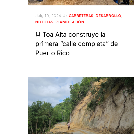
Posted
July 10, 2026
in
,
,
CARRETERAS
DESARROLLO
on
,
NOTICIAS
PLANIFICACIÓN
Toa Alta construye la
primera “calle completa” de
Puerto Rico