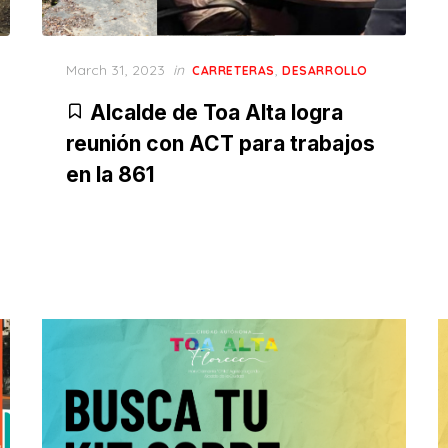
Posted
March 31, 2023
in
,
CARRETERAS
DESARROLLO
on
Alcalde de Toa Alta logra
reunión con ACT para trabajos
en la 861