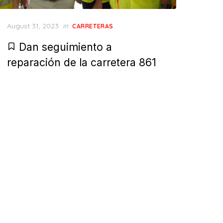
Posted
August 31, 2023
in
CARRETERAS
on
Dan seguimiento a
reparación de la carretera 861