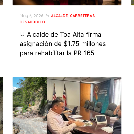
Posted
May 6, 2026
in
,
,
ALCALDE
CARRETERAS
on
DESARROLLO
Alcalde de Toa Alta firma
asignación de $1.75 millones
para rehabilitar la PR-165