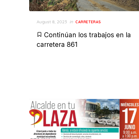
Posted
August 8, 2023
in
CARRETERAS
on
Continúan los trabajos en la
carretera 861