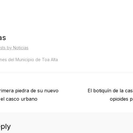
as
sts by Noticias
es del Municipio de Toa Alta
Next
primera piedra de su nuevo
El botiquín de la ca
post:
n el casco urbano
opioides p
ply