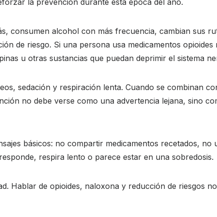
reforzar la prevención durante esta época del año.
s, consumen alcohol con más frecuencia, cambian sus ruti
ón de riesgo. Si una persona usa medicamentos opioides re
inas u otras sustancias que puedan deprimir el sistema ne
os, sedación y respiración lenta. Cuando se combinan con 
ención no debe verse como una advertencia lejana, sino c
ensajes básicos: no compartir medicamentos recetados, no u
responde, respira lento o parece estar en una sobredosis.
d. Hablar de opioides, naloxona y reducción de riesgos no a