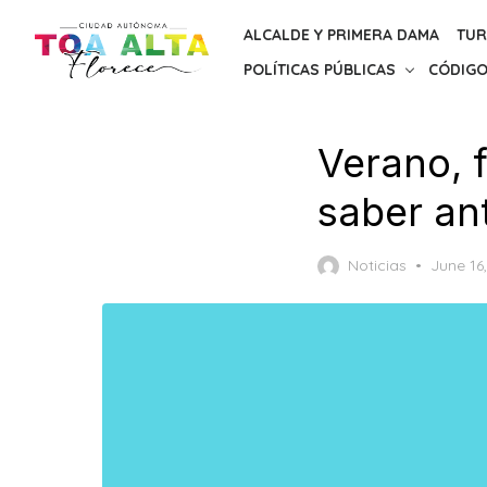
Skip
ALCALDE Y PRIMERA DAMA
TUR
to
POLÍTICAS PÚBLICAS
CÓDIGO
the
content
Verano, f
saber ant
Posted
Noticias
June 16
on