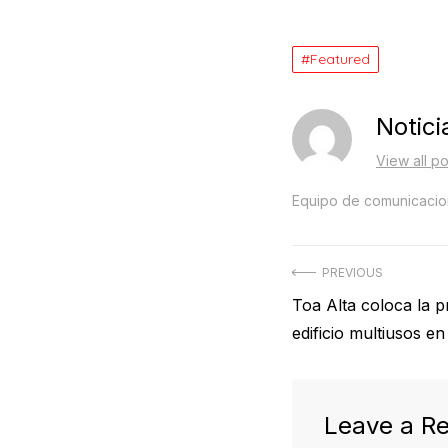
Featured
Notici
View all po
Equipo de comunicacion
Post
PREVIOUS
Previous
Toa Alta coloca la 
navigation
post:
edificio multiusos e
Leave a Re