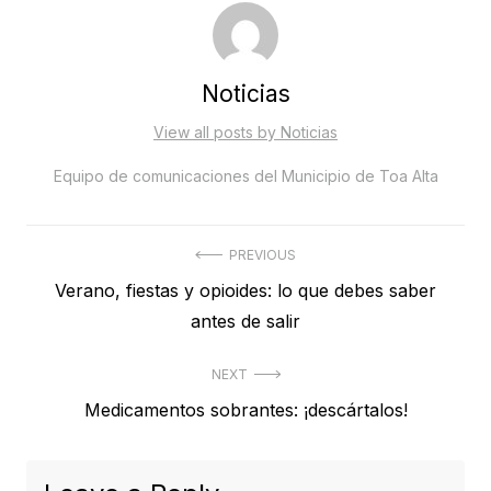
Noticias
View all posts by Noticias
Equipo de comunicaciones del Municipio de Toa Alta
Post
PREVIOUS
Previous
Verano, fiestas y opioides: lo que debes saber
navigation
post:
antes de salir
NEXT
Next
Medicamentos sobrantes: ¡descártalos!
post: