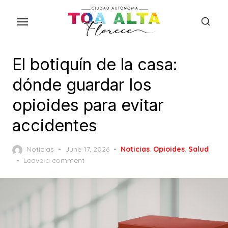
Skip
to
the
content
El botiquín de la casa:
dónde guardar los
opioides para evitar
accidentes
Posted
Noticias
June 17, 2026
Noticias
,
Opioides
,
Salud
on
Leave a comment